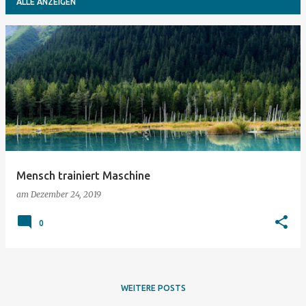
ALLE ANZEIGEN
P
o
s
t
s
Mensch trainiert Maschine
am
Dezember 24, 2019
0
WEITERE POSTS