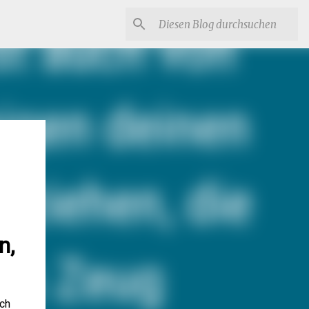
n,
ch