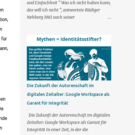
und Einfachheit " Was ich nicht haben kann,
en
das will ich nicht ", antwortete Rüdiger
Nehberg 1981 nach seiner
ion,
Deutschlanddurchquerung dem
n
Fernsehteam auf die Frage, wie er es
 für
geschafft habe, auf alles zu verzichten und
sich konsequent aus der Natur zu ernähren.
ann,
Der für seine Abenteuer und seinen
Überlebenswillen bekannte Mann
formulierte damit eine tiefe Wahrheit, die
sich auch auf die Welt der
Webseitenerstellung anwenden lässt,
Die Zukunft der Autorenschaft im
insbesondere wenn man Google Sites mit
digitalen Zeitalter: Google Workspace als
Plattformen wie Wix, Wordpress, Jimdo,
hen
Garant für Integrität
Drupal und Joomla vergleicht. Die Stärken
Da
von Google Sites Es ist kein Geheimnis, dass
Die Zukunft der Autorenschaft im digitalen
ende
Google Sites in Bezug auf Funktionen und
Zeitalter: Google Workspace als Garant für
Flexibilität hinter einigen seiner
n
Integrität In einer Zeit, in der die
Konkurrenten zurückbleibt. Während