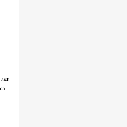
Fragen zu deinen Inhalten stellen und
erhältst relevante Antworten. Ideenfindung
& Brainstorming...
 sich
en.